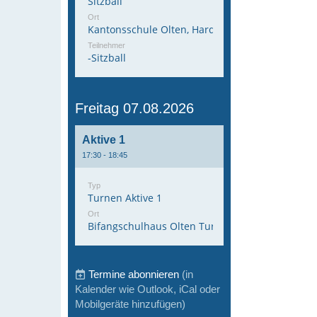
Sitzball
Ort
Kantonsschule Olten, Hardfeldstrasse 53, 4600 
Teilnehmer
-Sitzball
Freitag 07.08.2026
Aktive 1
17:30 - 18:45
Typ
Turnen Aktive 1
Ort
Bifangschulhaus Olten Turnhalle 1
Termine abonnieren
(in
Kalender wie Outlook, iCal oder
Mobilgeräte hinzufügen)