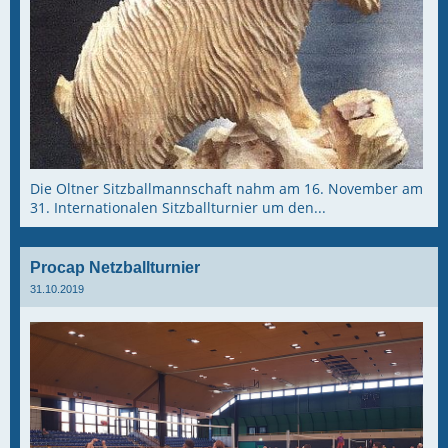
Die Oltner Sitzballmannschaft nahm am 16. November am
31. Internationalen Sitzballturnier um den...
Procap Netzballturnier
31.10.2019