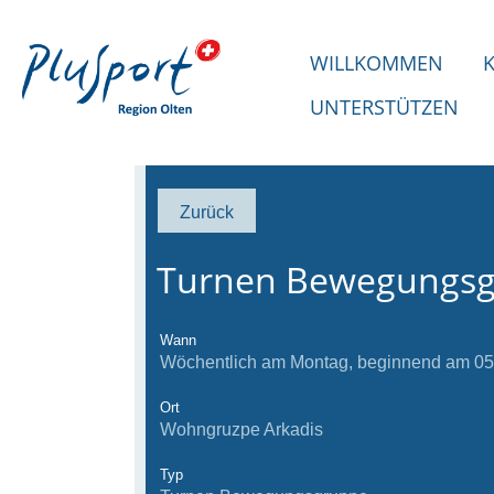
WILLKOMMEN
UNTERSTÜTZEN
Zurück
Turnen Bewegungs
Wann
Wöchentlich am Montag, beginnend am 05.0
Ort
Wohngruzpe Arkadis
Typ