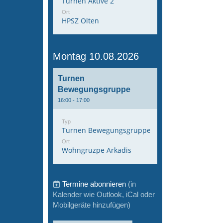
Turnen Aktive 2
Ort
HPSZ Olten
Montag 10.08.2026
Turnen
Bewegungsgruppe
16:00 - 17:00
Typ
Turnen Bewegungsgruppe
Ort
Wohngruzpe Arkadis
Termine abonnieren
(in
Kalender wie Outlook, iCal oder
Mobilgeräte hinzufügen)