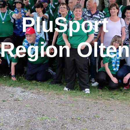
PluSport
Region Olten