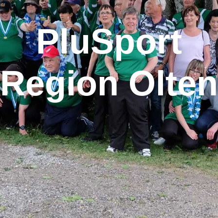
PluSport
Region Olten