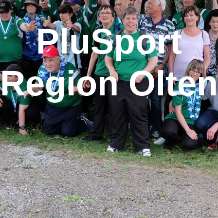
PluSport
Region Olten