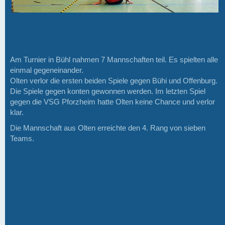
Am Turnier in Bühl nahmen 7 Mannschaften teil. Es spielten alle
einmal gegeneinander.
Olten verlor die ersten beiden Spiele gegen Bühi und Offenburg.
Die Spiele gegen konten gewonnen werden. Im letzten Spiel
gegen die VSG Pforzheim hatte Olten keine Chance und verlor
klar.
Die Mannschaft aus Olten erreichte den 4. Rang von sieben
Teams.