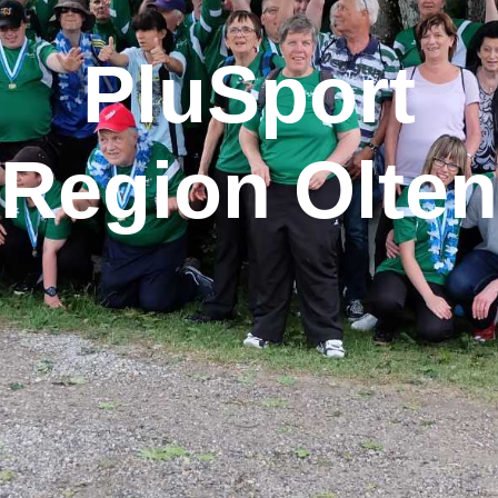
PluSport
Region Olten