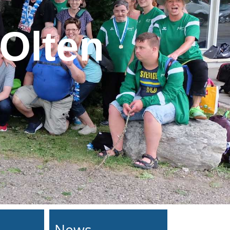
Olten
News