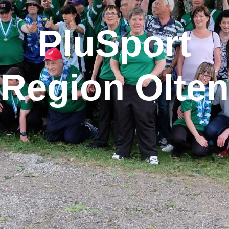
PluSport
Region Olten