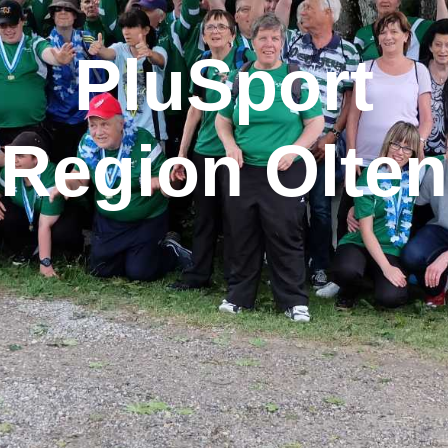
PluSport
Region Olten