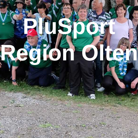
PluSport
Region Olten