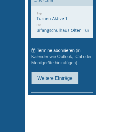
17:30 - 18:45
Typ
Turnen Aktive 1
Ort
Bifangschulhaus Olten Turnhalle 1
Termine abonnieren
(in
Kalender wie Outlook, iCal oder
Mobilgeräte hinzufügen)
Weitere Einträge