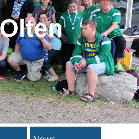
Olten
News