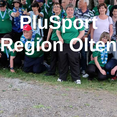
PluSport
Region Olten