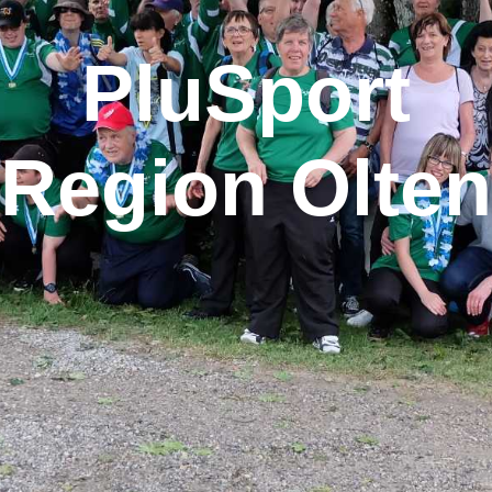
PluSport
Region Olten