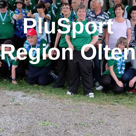
PluSport
Region Olten