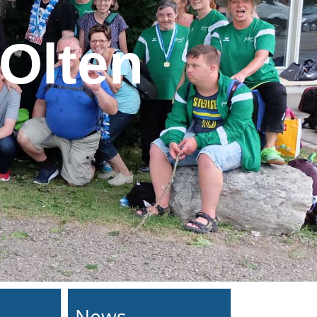
Olten
News