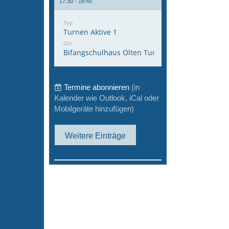
17:30 - 18:45
Typ
Turnen Aktive 1
Ort
Bifangschulhaus Olten Turnhalle 1
Termine abonnieren
(in
Kalender wie Outlook, iCal oder
Mobilgeräte hinzufügen)
Weitere Einträge