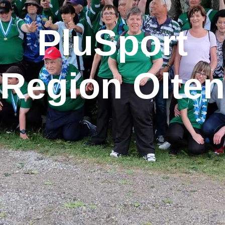
PluSport
Region Olten